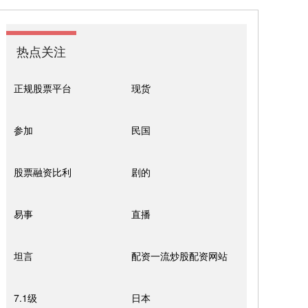
热点关注
正规股票平台
现货
参加
民国
股票融资比利
剧的
易事
直播
坦言
配资一流炒股配资网站
7.1级
日本