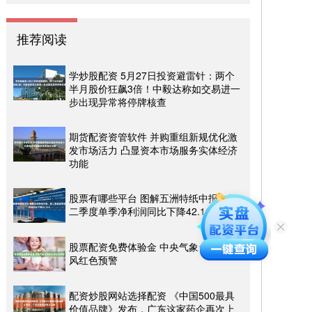
推荐阅读
学炒股配资 5月27日投资避雷针：两个
半月股价狂飙3倍！中毅达称如交易进一
步出现异常将停牌核查
期货配资资管软件 并购重组新规优化激
发市场活力 凸显资本市场服务实体经济
功能
股票有哪些平台 图解五洲特纸中报：第
二季度单季净利润同比下降42.16%
股票配资免费体验金 中央气象台发布台
风红色预警
配资炒股网站选择配资 《中国500最具
价值品牌》发布，广东这家药企再次上