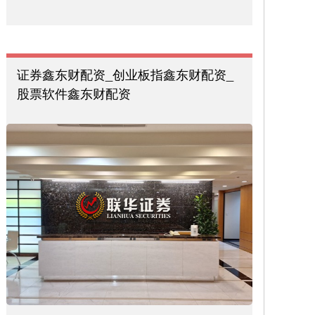
证券鑫东财配资_创业板指鑫东财配资_
股票软件鑫东财配资