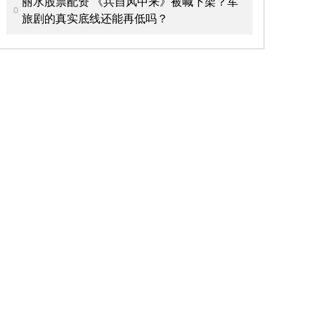
丽水股票配资 《兵自风中来》被喊下架？军
旅剧的真实底线还能再低吗？