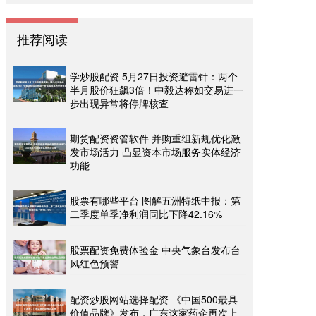
推荐阅读
学炒股配资 5月27日投资避雷针：两个
半月股价狂飙3倍！中毅达称如交易进一
步出现异常将停牌核查
期货配资资管软件 并购重组新规优化激
发市场活力 凸显资本市场服务实体经济
功能
股票有哪些平台 图解五洲特纸中报：第
二季度单季净利润同比下降42.16%
股票配资免费体验金 中央气象台发布台
风红色预警
配资炒股网站选择配资 《中国500最具
价值品牌》发布，广东这家药企再次上