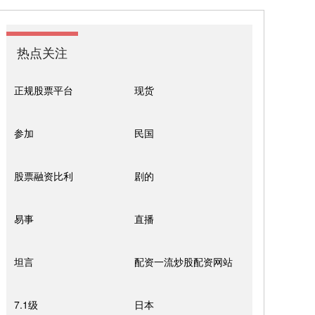
热点关注
正规股票平台
现货
参加
民国
股票融资比利
剧的
易事
直播
坦言
配资一流炒股配资网站
7.1级
日本