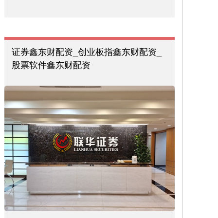
证券鑫东财配资_创业板指鑫东财配资_
股票软件鑫东财配资