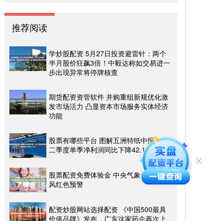
推荐阅读
学炒股配资 5月27日投资避雷针：两个
半月股价狂飙3倍！中毅达称如交易进一
步出现异常将停牌核查
期货配资资管软件 并购重组新规优化激
发市场活力 凸显资本市场服务实体经济
功能
股票有哪些平台 图解五洲特纸中报：第
二季度单季净利润同比下降42.16%
股票配资免费体验金 中央气象台发布台
风红色预警
配资炒股网站选择配资 《中国500最具
价值品牌》发布，广东这家药企再次上