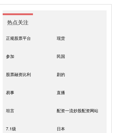
热点关注
正规股票平台
现货
参加
民国
股票融资比利
剧的
易事
直播
坦言
配资一流炒股配资网站
7.1级
日本