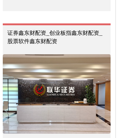
证券鑫东财配资_创业板指鑫东财配资_
股票软件鑫东财配资