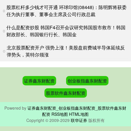
股票杠杆多少钱才可开通 环球印馆(08448)：陈明辉将获委
任为执行董事、董事会主席及公司行政总裁
什么是配资炒股 韩国F4召开会议研究韩国股市救市！韩国
财政部长、韩国银行行长、韩国金
北京股票配资开户 强势上涨！美股盘前费城半导体延续反
弹势头，英特尔领涨
证券鑫东财配资
创业板指鑫东财配资
股票软件鑫东财配资
Powered by
证券鑫东财配资_创业板指鑫东财配资_股票软件鑫东财
配资
RSS地图
HTML地图
Copyright
© 2009-2029
联华证券
版权所有