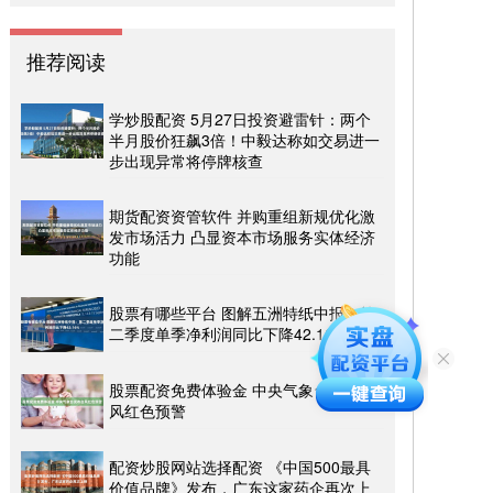
推荐阅读
学炒股配资 5月27日投资避雷针：两个
半月股价狂飙3倍！中毅达称如交易进一
步出现异常将停牌核查
期货配资资管软件 并购重组新规优化激
发市场活力 凸显资本市场服务实体经济
功能
股票有哪些平台 图解五洲特纸中报：第
二季度单季净利润同比下降42.16%
股票配资免费体验金 中央气象台发布台
风红色预警
配资炒股网站选择配资 《中国500最具
价值品牌》发布，广东这家药企再次上