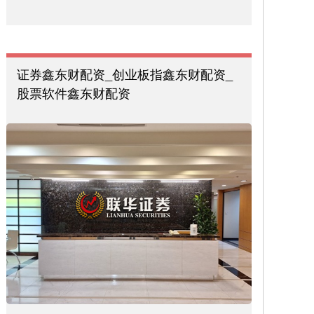
证券鑫东财配资_创业板指鑫东财配资_
股票软件鑫东财配资