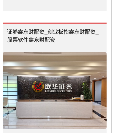
证券鑫东财配资_创业板指鑫东财配资_
股票软件鑫东财配资