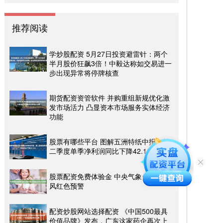
推荐阅读
学炒股配资 5月27日投资避雷针：两个
半月股价狂飙3倍！中毅达称如交易进一
步出现异常将停牌核查
期货配资资管软件 并购重组新规优化激
发市场活力 凸显资本市场服务实体经济
功能
股票有哪些平台 图解五洲特纸中报：第
二季度单季净利润同比下降42.16%
股票配资免费体验金 中央气象台发布台
风红色预警
配资炒股网站选择配资 《中国500最具
价值品牌》发布，广东这家药企再次上