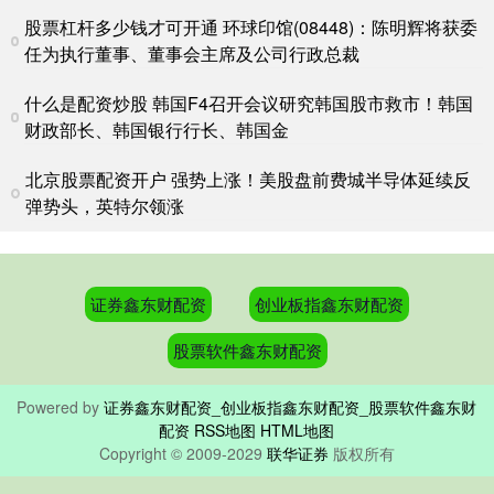
股票杠杆多少钱才可开通 环球印馆(08448)：陈明辉将获委
任为执行董事、董事会主席及公司行政总裁
什么是配资炒股 韩国F4召开会议研究韩国股市救市！韩国
财政部长、韩国银行行长、韩国金
北京股票配资开户 强势上涨！美股盘前费城半导体延续反
弹势头，英特尔领涨
证券鑫东财配资
创业板指鑫东财配资
股票软件鑫东财配资
Powered by
证券鑫东财配资_创业板指鑫东财配资_股票软件鑫东财
配资
RSS地图
HTML地图
Copyright
© 2009-2029
联华证券
版权所有